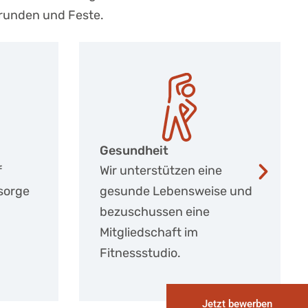
srunden und Feste.
Schlanke Prozesse
ine
Wir leben entbürokratisierte
ise und
Pflegeprozesse in einer
e
modernen EDV und nutzen
eine top IT-Ausstattung.
Jetzt bewerben