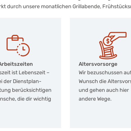
kt durch unsere monatlichen Grillabende, Frühstück
ersvorsorge
Gesundheit
 bezuschussen auf
Wir unterstützen e
sch die Altersvorsorge
gesunde Lebenswe
 gehen auch hier
bezuschussen ein
ere Wege.
Mitgliedschaft im
Fitnessstudio.