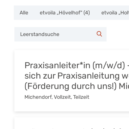
Alle
etvoila „Hövelhof"
(4)
etvoila „Ho
Search
for
Search
jobs
Praxisanleiter*in (m/w/d) 
sich zur Praxisanleitung 
(Förderung durch uns!) M
Michendorf
,
Vollzeit, Teilzeit