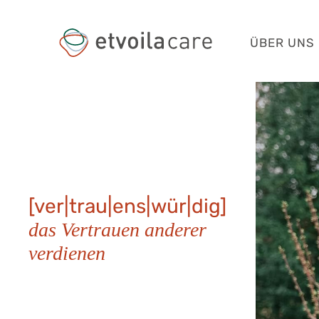
ÜBER UNS
[ver|trau|ens|wür|dig]
das Vertrauen anderer
verdienen