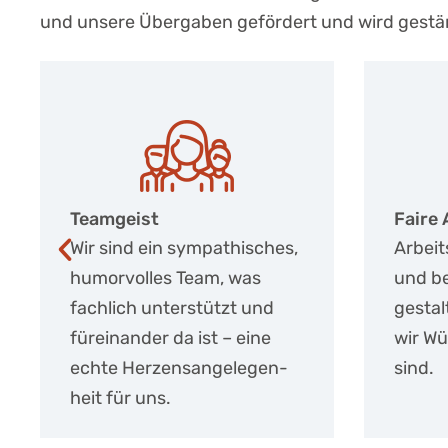
und unsere Übergaben gefördert und wird gestär
Faire Arbeitszeiten
Alt
Arbeitszeit ist Lebenszeit –
Wir
und bei der Dienstplan­
Wun
gestaltung berücksichtigen
und
wir Wünsche, die dir wichtig
and
sind.