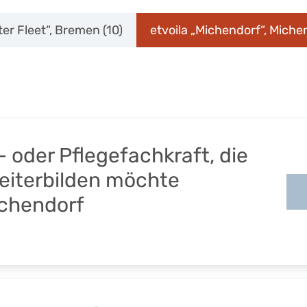
lter Fleet“, Bremen
(10)
etvoila „Michendorf“, Mich
– oder Pflegefachkraft, die
weiterbilden möchte
ichendorf